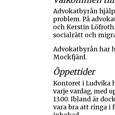
Välkommen till
Advokatbyrån hjälp
problem. På advoka
och Kerstin Löfroth.
socialrätt och migra
Advokatbyrån har hu
Mockfjärd.
Öppettider
Kontoret i Ludvika 
varje vardag, med u
13.00. Ibland är do
vara bra att ringa i